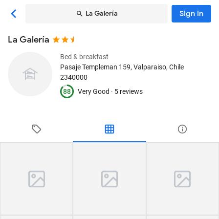
Sign in
La Galería
La Galería
Bed & breakfast
Pasaje Templeman 159
, Valparaiso, Chile
2340000
88
Very Good ·
5 reviews