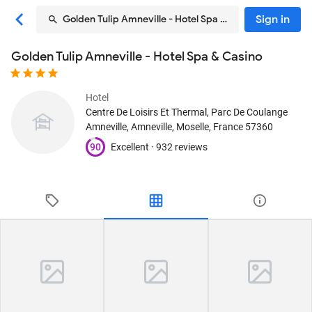
Sign in
Golden Tulip Amneville - Hotel Spa & Casino
Golden Tulip Amneville - Hotel Spa & Casino
Hotel
Centre De Loisirs Et Thermal, Parc De Coulange
Amneville
, Amneville, Moselle, France
57360
90
Excellent ·
932 reviews