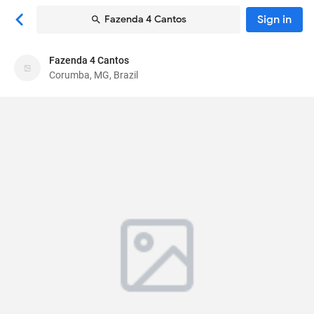
Sign in
Fazenda 4 Cantos
Fazenda 4 Cantos
Fazenda 4 Cantos
Corumba, MG, Brazil
Lodge
Rua Tenente Melquíades de Jesus, 1152,
Pantanal, Arrozal, Near Caronal
, Corumba, MG,
Brazil
79303-040
80
Very Good ·
1 reviews