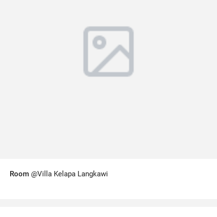
Room
@Villa Kelapa Langkawi