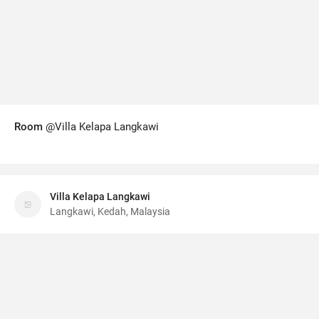
Room
@Villa Kelapa Langkawi
Villa Kelapa Langkawi
Langkawi, Kedah, Malaysia