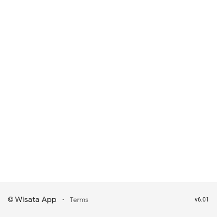
Wisata App
·
©
Terms
v6.01